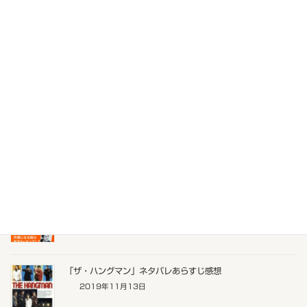
大林宣彦監督映画_尾道三部作の「さびしんぼう」ネタバレあ
らすじ感想
2020年1月12日
映画_中山美穂の「どっちにするの」ネタバレあらすじ感想
2020年1月6日
安田成美の映画「トロピカルミステリー青春共和国」ネタバレ
あらすじ感想
2020年1月5日
ミステリー小説作家「赤川次郎」について
2020年1月4日
「ザ・ハングマン」ネタバレあらすじ感想
2019年11月13日