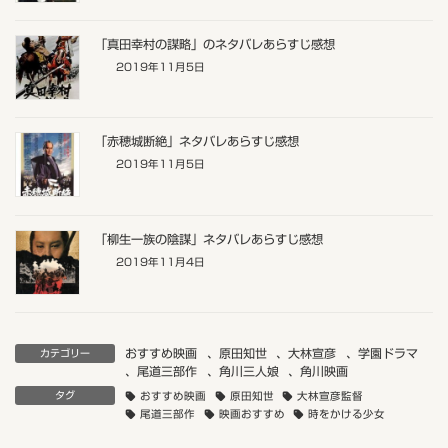
「真田幸村の謀略」のネタバレあらすじ感想
2019年11月5日
「赤穂城断絶」ネタバレあらすじ感想
2019年11月5日
「柳生一族の陰謀」ネタバレあらすじ感想
2019年11月4日
おすすめ映画
、
原田知世
、
大林宣彦
、
学園ドラマ
カテゴリー
、
尾道三部作
、
角川三人娘
、
角川映画
タグ
おすすめ映画
原田知世
大林宣彦監督
尾道三部作
映画おすすめ
時をかける少女