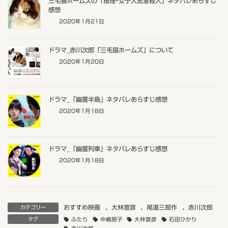
三毛猫ホームズの「推理ｰ女子大密室殺人」ネタバレあらすじ
感想
2020年1月21日
ドラマ_赤川次郎「三毛猫ホームズ」について
2020年1月20日
ドラマ_「幽霊半島」ネタバレあらすじ感想
2020年1月18日
ドラマ_「幽霊列車」ネタバレあらすじ感想
2020年1月18日
おすすめ映画
、
大林宣彦
、
尾道三部作
、
赤川次郎
カテゴリー
タグ
ふたり
中嶋朋子
大林宣彦
石田ひかり