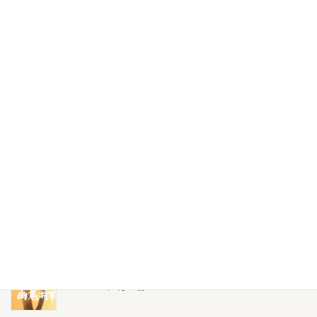
らすじ
2021年5月4日
西遊記Ⅱ第十二話「術競べ 消えた悟空」ネタバレ感想あらす
じ
2021年4月30日
西遊記Ⅱ第十話「河童の国の悟浄の恋」ネタバレ感想あらすじ
2021年4月17日
西遊記Ⅱ第九話「地獄極楽宙ぶらりん」ネタバレ感想あらすじ
2021年4月11日
西遊記Ⅱ第七話「夢の妖怪 幽鬼将軍」ネタバレ感想あらすじ
2021年1月31日