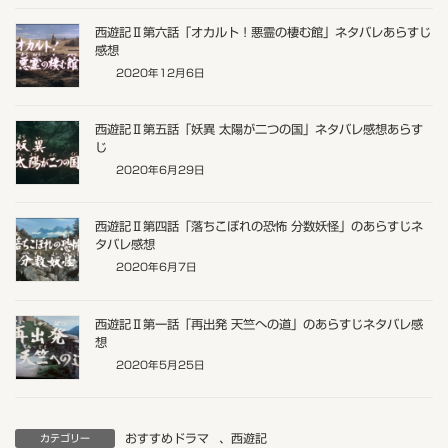
西遊記Ⅱ第六話「オカルト！悪霊の棲む館」ネタバレあらすじ
感想
2020年12月6日
西遊記Ⅱ第五話「妖異 太陽が二つの国」ネタバレ感想あらす
じ
2020年6月29日
西遊記Ⅱ第四話「落ちこぼれの恐怖 分数妖怪」のあらすじネ
タバレ感想
2020年6月7日
西遊記Ⅱ第一話「再出発 天竺への道」のあらすじネタバレ感
想
2020年5月25日
おすすめドラマ
、
西遊記
カテゴリー