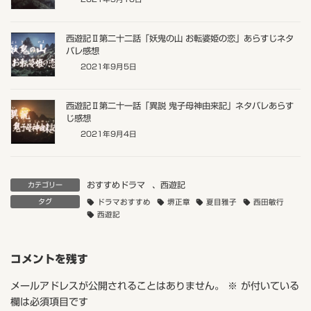
西遊記Ⅱ第二十二話「妖鬼の山 お転婆姫の恋」あらすじネタ
バレ感想
2021年9月5日
西遊記Ⅱ第二十一話「異説 鬼子母神由来記」ネタバレあらす
じ感想
2021年9月4日
おすすめドラマ
、
西遊記
カテゴリー
タグ
ドラマおすすめ
堺正章
夏目雅子
西田敏行
西遊記
コメントを残す
メールアドレスが公開されることはありません。
※
が付いている
欄は必須項目です