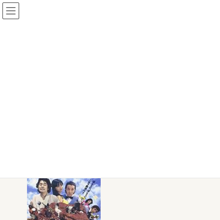
コ
ナ
ン
ビ
テ
ゲ
ン
ー
ツ
シ
へ
ョ
金田一耕助シリーズをまとめて
ス
ン
キ
に
みましたよ
ッ
移
プ
動
ペットショップ「ゆにまあるん」優しい飼い主さんのためのお店
金田一耕助シリーズをまとめてみましたよ
l懐かしの横溝正史作品で金田一耕助シリーズまとめてみました。
今でも愛され続けている犬神家の一族や八つ墓村など、謎に包ま
れた物語を金田一耕助が解決していきます。