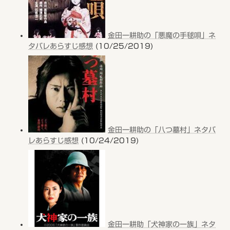
金田一耕助の「悪魔の手毬唄」ネ
タバレあらすじ感想
(10/25/2019)
金田一耕助の「八つ墓村」ネタバ
レあらすじ感想
(10/24/2019)
金田一耕助「犬神家の一族」ネタ