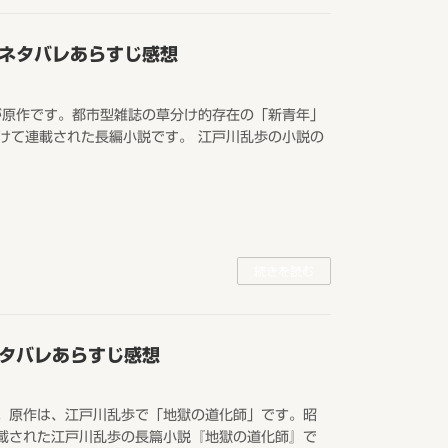
ネタバレあらすじ感想
が原作です。都市型雑誌の草分け的存在の「新青年」
かけて連載された長編小説です。 江戸川乱歩の小説の
続きを読む
タバレあらすじ感想
す。原作は、江戸川乱歩で「地獄の道化師」です。昭
連載された江戸川乱歩の長篇小説『地獄の道化師』で