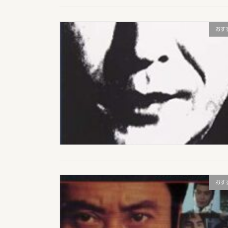
おす
おす