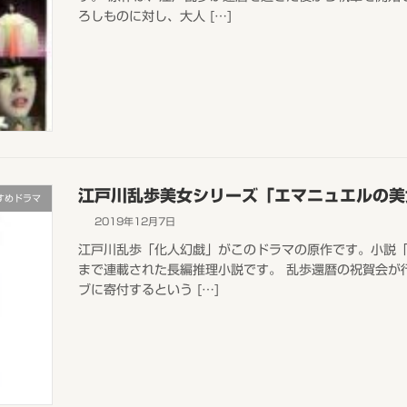
ろしものに対し、大人 […]
江戸川乱歩美女シリーズ「エマニュエルの美
すめドラマ
2019年12月7日
江戸川乱歩「化人幻戯」がこのドラマの原作です。小説「
まで連載された長編推理小説です。 乱歩還暦の祝賀会が
ブに寄付するという […]