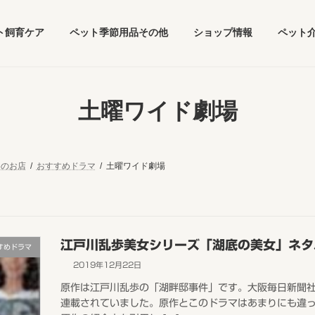
ト飼育ケア
ペット季節用品その他
ショップ情報
ペット
土曜ワイド劇場
めのお店
おすすめドラマ
土曜ワイド劇場
江戸川乱歩美女シリーズ「湖底の美女」ネタ
すめドラマ
2019年12月22日
原作は江戸川乱歩の「湖畔邸事件」です。大阪毎日新聞社
連載されていました。原作とこのドラマはあまりにも違