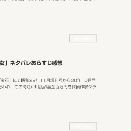
続きを読む
女」ネタバレあらすじ感想
宝石」にて昭和29年11月増刊号から30年10月号
行われ、この時江戸川乱歩基金百万円を探偵作家クラ
続きを読む