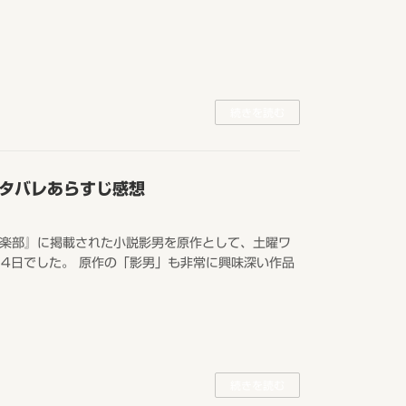
続きを読む
タバレあらすじ感想
白倶楽部』に掲載された小説影男を原作として、土曜ワ
月4日でした。 原作の「影男」も非常に興味深い作品
続きを読む