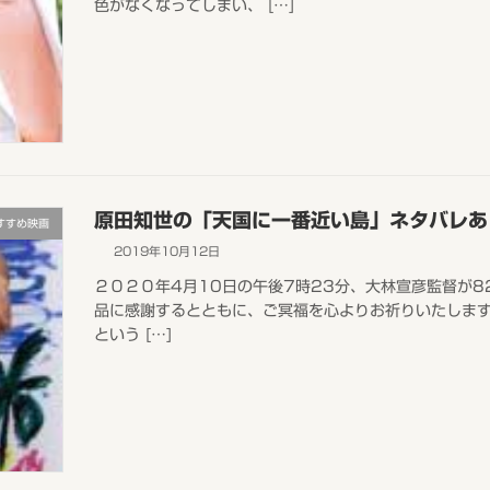
色がなくなってしまい、 […]
原田知世の「天国に一番近い島」ネタバレあ
すすめ映画
2019年10月12日
２０２０年4月10日の午後7時23分、大林宣彦監督が
品に感謝するとともに、ご冥福を心よりお祈りいたしま
という […]