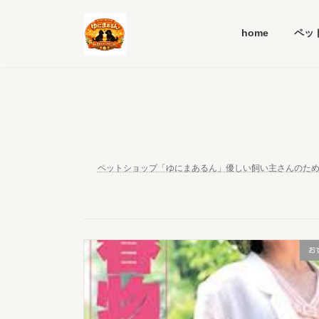
コ
ナ
ン
ビ
home
ペッ
テ
ゲ
ン
ー
ツ
シ
へ
ョ
ス
ン
キ
に
ッ
移
プ
動
ペットショップ「ゆにまあるん」優しい飼い主さんのた
お