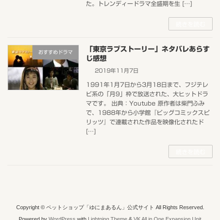
た。トレンディードラマ全盛期を生 […]
続きを読む
「東京ラブストーリー」ネタバレあらす
おすすめドラマ
じ感想
2019年11月7日
1991年1月7日から3月18日まで、フジテレ
ビ系の「月9」枠で放送された、大ヒットドラ
マです。 出典：Youtube 原作者は柴門ふみ
で、1988年から小学館『ビッグコミックスピ
リッツ』で連載された作品を映像化されたド
[…]
続きを読む
Copyright © ペットショップ「ゆにまあるん」公式サイト All Rights Reserved.
Powered by
WordPress
with
Lightning Theme
&
VK All in One Expansion Unit