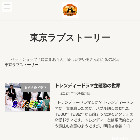
コ
ナ
ン
ビ
テ
ゲ
ン
ー
ツ
シ
へ
ョ
東京ラブストーリー
ス
ン
キ
に
ッ
移
プ
動
ペットショップ「ゆにまあるん」優しい飼い主さんのためのお店
東京ラブストーリー
トレンディードラマ主題歌の世界
おすすめドラマ
2021年10月21日
トレンディードラマとは？ トレンディードラ
マが一世風靡したのが、バブル期と言われた
1988年1992年から始まったかるいタッチの
恋愛ドラマです。トレンディーとは現代的とい
う意味の造語のようですが、明確な定義 […]
続きを読む