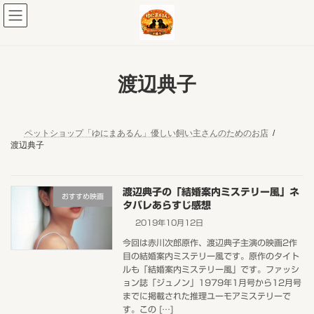
コ
ナ
ン
ビ
テ
ゲ
ン
ー
ツ
シ
へ
ョ
渡辺典子
ス
ン
キ
に
ッ
移
プ
動
ペットショップ「ゆにまあるん」優しい飼い主さんのためのお店
渡辺典子
渡辺典子の「結婚案内ミステリー風」ネ
おすすめ映画
タバレあらすじ感想
2019年10月12日
今回は赤川次郎原作、渡辺典子主演の映画2作
目の結婚案内ミステリー風です。原作のタイト
ルも「結婚案内ミステリー風」です。ファッシ
ョン誌「ジュノン」1979年1月号から12月号
までに掲載された推理ユーモアミステリーで
す。この […]