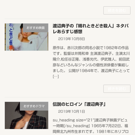
続きを読む
渡辺典子の「晴れときどき殺人」ネタバ
おすすめ映画
レあらすじ感想
2019年10月8日
原作は、赤川次郎の同名小説で1982年の作品
です。監督は井筒和幸 主演渡辺典子。主演太川
陽介,松任谷正隆、浅香光代、伊武雅人、前田武
彦などいろんなジャンルの個性派俳優が集結し
ました。 公開が1984年で、渡辺典子にとって
[…]
続きを読む
伝説のヒロイン「渡辺典子」
おすすめドラマ
2019年10月1日
su_heading size="21"]渡辺典子映画デビュ
ー時期[/su_heading] 1965年7月22日、福
岡県北九州市生まれです。1981年にホリプロ