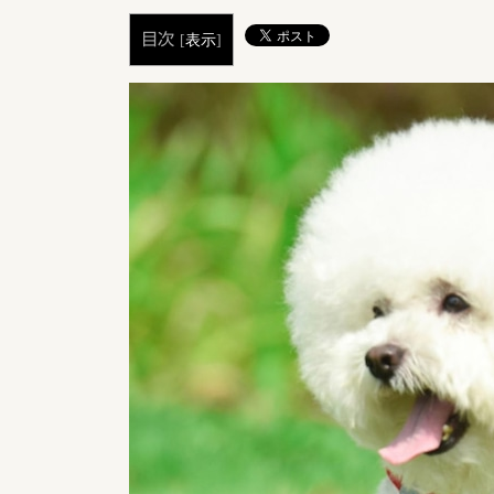
更
新
目次
[
表示
]
日
時
: