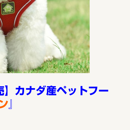
売】カナダ産ペットフー
ン
』