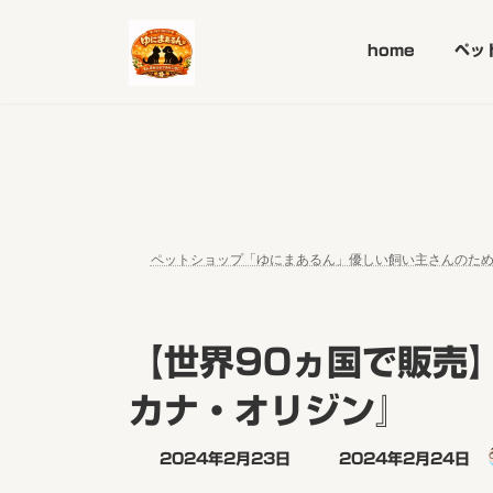
コ
ナ
ン
ビ
home
ペッ
テ
ゲ
ン
ー
ツ
シ
へ
ョ
ス
ン
キ
に
ッ
移
プ
動
ペットショップ「ゆにまあるん」優しい飼い主さんのた
【世界90ヵ国で販売
カナ・オリジン』
最
2024年2月23日
2024年2月24日
終