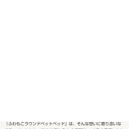
ペットにとって「安心して眠れる場所」は、心と体の健康を支え
る大切な空間です。
毎日を一緒に過ごす大切な家族だからこそ、少しでも快適で落ち
着ける環境を用意してあげたいですよね。
「ふわもこラウンドペットベッド」は、そんな想いに寄り添いな