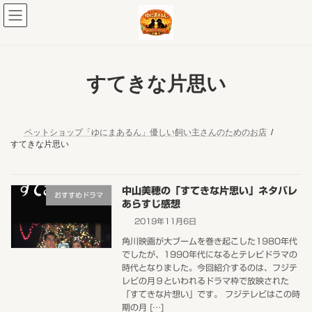
コ
ナ
ン
ビ
テ
ゲ
ン
ー
ツ
シ
へ
ョ
すてきな片思い
ス
ン
キ
に
ッ
移
プ
動
ペットショップ「ゆにまあるん」優しい飼い主さんのためのお店
すてきな片思い
中山美穂の「すてきな片思い」ネタバレ
おすすめドラマ
あらすじ感想
2019年11月6日
角川映画が大ブームを巻き起こした1980年代
でしたが、1990年代になるとテレビドラマの
時代となりました。今回紹介するのは、フジテ
レビの月９といわれるドラマ枠で放映された
「すてきな片想い」です。 フジテレビはこの時
期の月 […]